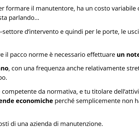
formare il manutentore, ha un costo variabile co
i sta parlando…
ttore d’intervento e quindi per le porte, le uscite
re il pacco norme è necessario effettuare
un not
ano
, con una frequenza anche relativamente stret
po.
ompetente da normativa, e tu titolare dell’attivit
ziende economiche
perché semplicemente non han
sti di una azienda di manutenzione.