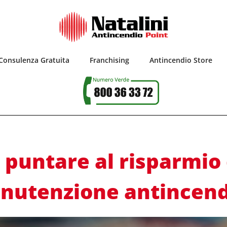
Consulenza Gratuita
Franchising
Antincendio Store
 puntare al risparmio 
nutenzione antincend