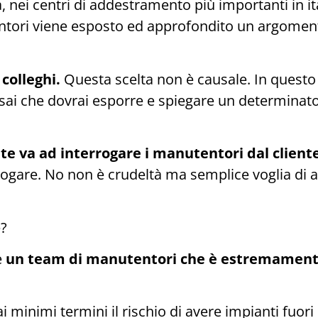
, nei centri di addestramento più importanti in it
ntori viene esposto ed approfondito un argome
colleghi.
Questa scelta non è causale. In questo 
 sai che dovrai esporre e spiegare un determinat
e va ad interrogare i manutentori dal cliente
terrogare. No non è crudeltà ma semplice voglia d
e?
e
un team di manutentori che è estremamen
 minimi termini il rischio di avere impianti fuori