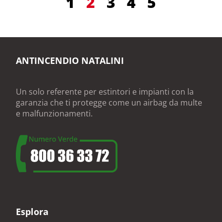
1
2
3
4
5
ANTINCENDIO NATALINI
Un solo referente per estintori e impianti con la
garanzia che ti protegge come un airbag da multe
e malfunzionamenti.
Esplora